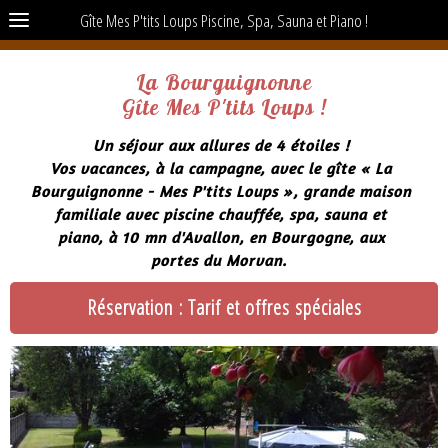
Gîte Mes P'tits Loups Piscine, Spa, Sauna et Piano !
La Bourguignonne
Gîte Mes P'tits Loups !
Un séjour aux allures de 4 étoiles !
Vos vacances, à la campagne, avec le gîte « La
Bourguignonne - Mes P'tits Loups », grande maison
familiale avec piscine chauffée, spa, sauna et
piano, à 10 mn d'Avallon, en Bourgogne, aux
portes du Morvan.
Réservation : Tarif et offres spéciales